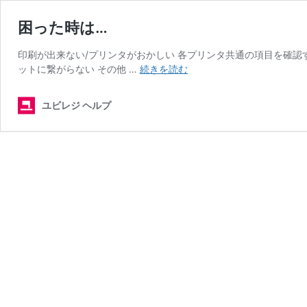
困った時は…
印刷が出来ない/プリンタがおかしい 各プリンタ共通の項目を確認
困
ットに繋がらない その他 …
続きを読む
っ
た
ユビレジ ヘルプ
時
は…