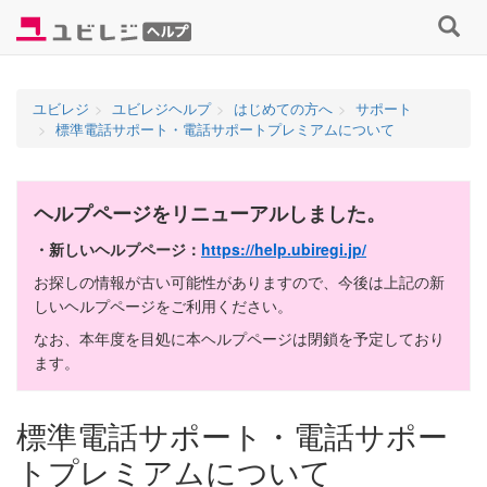
コ
検
ン
索
テ
す
ン
る
ユビレジ
ユビレジヘルプ
はじめての方へ
サポート
ツ
標準電話サポート・電話サポートプレミアムについて
へ
ス
キ
ヘルプページをリニューアルしました。
ッ
プ
・新しいヘルプページ：
https://help.ubiregi.jp/
お探しの情報が古い可能性がありますので、今後は上記の新
しいヘルプページをご利用ください。
なお、本年度を目処に本ヘルプページは閉鎖を予定しており
ます。
標準電話サポート・電話サポー
トプレミアムについて