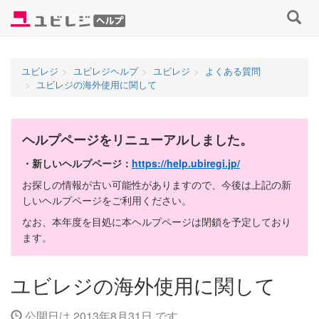
コ
検
ン
索
テ
す
ン
る
ユビレジ
ユビレジヘルプ
ユビレジ
よくある質問
ツ
ユビレジの海外使用に関して
へ
ス
キ
ヘルプページをリニューアルしました。
ッ
プ
・新しいヘルプページ：
https://help.ubiregi.jp/
お探しの情報が古い可能性がありますので、今後は上記の新
しいヘルプページをご利用ください。
なお、本年度を目処に本ヘルプページは閉鎖を予定しており
ます。
ユビレジの海外使用に関して
公開日は 2013年8月31日 です