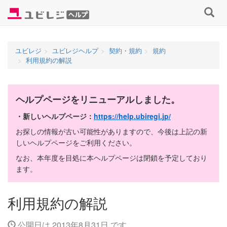
コ
検
ン
索
テ
す
ン
る
ユビレジ
ユビレジヘルプ
契約・規約
規約
ツ
利用規約の解説
へ
ス
キ
ヘルプページをリニューアルしました。
ッ
プ
・新しいヘルプページ：
https://help.ubiregi.jp/
お探しの情報が古い可能性がありますので、今後は上記の新
しいヘルプページをご利用ください。
なお、本年度を目処に本ヘルプページは閉鎖を予定しており
ます。
利用規約の解説
公開日は 2013年8月31日 です