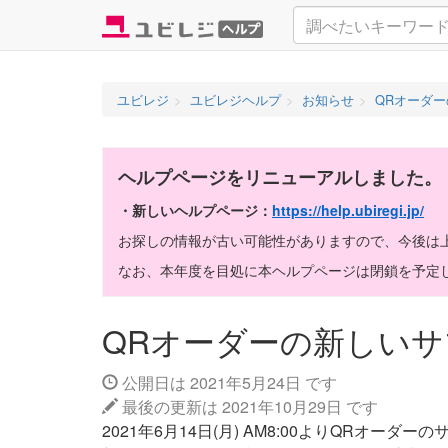
コ
ユビレジ
ユビレジヘルプ
お知らせ
QRオーダ
ン
テ
ン
ヘルプページをリニューアルしました。
ツ
・新しいヘルプページ：
https://help.ubiregi.jp/
へ
ス
お探しの情報が古い可能性がありますので、今後は
キ
なお、本年度を目処に本ヘルプページは閉鎖を予定
ッ
プ
QRオーダーの新しい
公開日は 2021年5月24日 です
最後の更新は 2021年10月29日 です
2021年6月14日(月) AM8:00よりQRオー