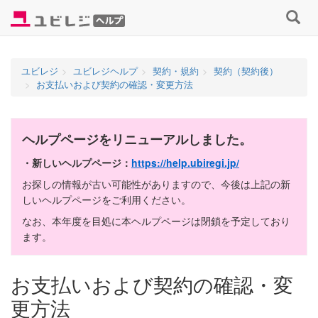
コ
検
ン
索
テ
す
ン
る
ユビレジ
ユビレジヘルプ
契約・規約
契約（契約後）
ツ
お支払いおよび契約の確認・変更方法
へ
ス
キ
ヘルプページをリニューアルしました。
ッ
プ
・新しいヘルプページ：
https://help.ubiregi.jp/
お探しの情報が古い可能性がありますので、今後は上記の新
しいヘルプページをご利用ください。
なお、本年度を目処に本ヘルプページは閉鎖を予定しており
ます。
お支払いおよび契約の確認・変
更方法