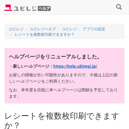
コ
検
ン
索
テ
す
ン
る
ユビレジ
ユビレジヘルプ
ユビレジ
アプリの設定
ツ
レシートを複数枚印刷できますか？
へ
ス
キ
ヘルプページをリニューアルしました。
ッ
プ
・新しいヘルプページ：
https://help.ubiregi.jp/
お探しの情報が古い可能性がありますので、今後は上記の新
しいヘルプページをご利用ください。
なお、本年度を目処に本ヘルプページは閉鎖を予定しており
ます。
レシートを複数枚印刷できます
か？