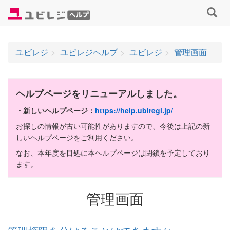
コ
検
ン
索
テ
す
ン
る
ユビレジ
ユビレジヘルプ
ユビレジ
管理画面
ツ
へ
ス
キ
ヘルプページをリニューアルしました。
ッ
・新しいヘルプページ：
https://help.ubiregi.jp/
プ
お探しの情報が古い可能性がありますので、今後は上記の新
しいヘルプページをご利用ください。
なお、本年度を目処に本ヘルプページは閉鎖を予定しており
ます。
管理画面