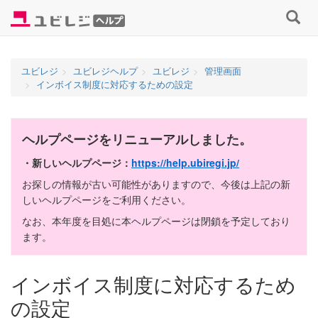
コ
検
ン
索
テ
す
ン
る
ユビレジ
ユビレジヘルプ
ユビレジ
管理画面
ツ
インボイス制度に対応するための設定
へ
ス
キ
ヘルプページをリニューアルしました。
ッ
プ
・新しいヘルプページ：
https://help.ubiregi.jp/
お探しの情報が古い可能性がありますので、今後は上記の新
しいヘルプページをご利用ください。
なお、本年度を目処に本ヘルプページは閉鎖を予定しており
ます。
インボイス制度に対応するため
の設定